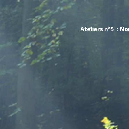
Ateliers n°5 : N