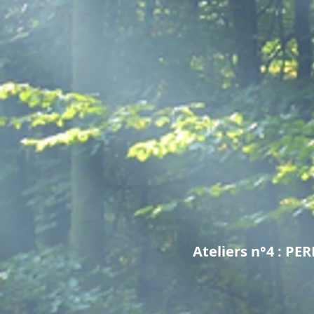
Ateliers n°4 : 