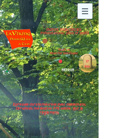
INFOS PARCOURS
Présentation, plan et profil
La piste de Ragnar
Trail et
Marche nordique
17
km
RETOUR
La piste de Ragnar
Trail et marche nordique
17 km 540m D+
Epreuves chronométrées avec classement
Certificat médical ou PPS valide.
Voir le
réglement
Départ dimanche 10 mai
Trail : 10h20 Marche nordique 10h25
Tarif : 16€ jusqu'au 8/04 19 € jusqu'au 7 mai