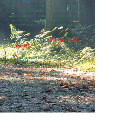
flèches
Bleue
et vous retrouverez ensuite le
parcours commun en Rouge.
Quand les rubalises
sont à droite la flèche sera vers la droite et quand
les rubalises sont à gauche la flèche sera vers la
gauche. Des bénévoles Vikings seront à des
endroits stratégiques pour vous indiquer la bonne
piste.
RAVITAILLEMENT
(
pré
voir son
gobelet)
:
1 à 12 km
1 à l'arrivée très copieux
MATERIEL OBLIGATOIRE
Une réserve d'eau de 1 L minimum
Deux barres énergétiques ou équivalent
Téléphone portable (pour appel d'urgence au n°
d'urgence indiqué sur le dossard
Une couverture de survie.
A défaut, une pénalité de 30 minutes pourra être
appliquée
.
UNE ORGANISATION