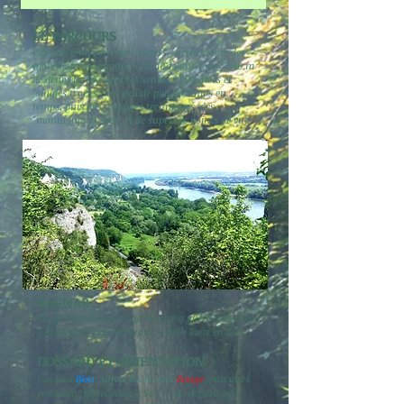
LE PARCOURS
Pas très long pour des trailers, sérieux pour des
marcheurs nordiques. Costaud pour tous : 540 m
de dénivelé. De superbes sentiers forestiers et
"singles tracks", un peu de plat de temps en
temps, puis des passages techniques, des
"montagnes russes" et de superbes points de vue.
RAGNAR
Roi de Scandinavie, il fut un grand guerrier et pilleur.
Il envahit les pays d'Europe, il pilla Paris en 845
DOSSARD ET ORIENTATION
Dossard
Bleu
suivre les flèches
Rouge
, parcours
commun. Bifurcation à 500 m du départ, avec