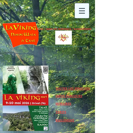
TRAIL / MARCHE NORDIQUE / RANDONNEES
100 % nature sur les sentiers des viking
TOUTES LES INFOS :
TOUTES LES EPREUVES
INFOS PARCOURS
HORAIRES
TARIFS
REGLEMENT