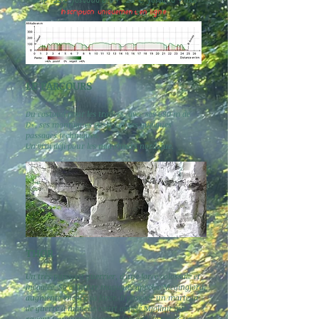
Tarif : 23€ jusqu'au 8/04 26 € jusqu'au 7 mai
Inscription uniquement en ligne
LE PARCOURS
Du costaud pour les trailers, avec ses 680 m de
D+, ses montagnes russes et ses quelques
passages techniques.
Un vrai défi pour les marcheurs nordique.
THOR
Un très puissant guerrier, d'une force colossale et
inégalée. Sa ceinture magique, appelée Megingjord,
augmente encore sa force. Il possède un marteau
de guerre à manche court appelé Mjöllnir qui
revient toujours à sa main lorsqu'il le lance. Ce