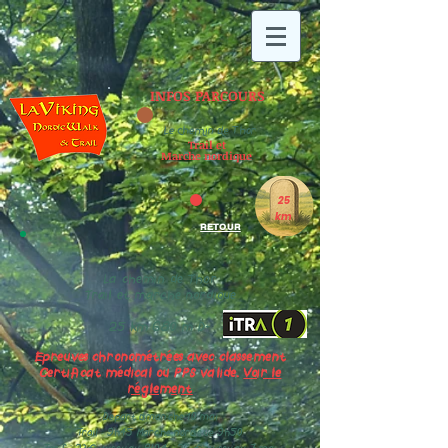
INFOS PARCOURS
Le chemin de Thor
Trail et
Marche nordique
25
km
RETOUR
La chemin de Thor
Trail et marche nordique
25 km 680 m D+
Epreuves chronométrées avec classement
Certificat médical ou PPS valide.
Voir le
réglement
Départ dimanche 10 mai
Trail : 9h45 Marche nordique 9h50