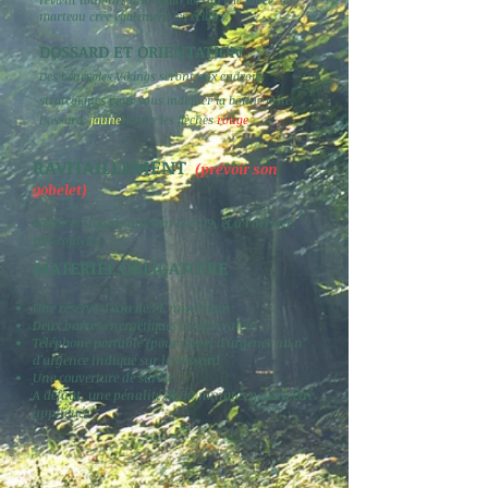
marteau crée également les éclairs.
DOSSARD ET ORIENTATION
Des bénévoles Vikings seront aux endroits
stratégiques pour vous indiquer la bonne piste.
Dossard:
jaune
suivre les flèches
rouge
RAVITAILLEMENT
(prévoir son
gobelet)
Solide et liquide aux km 12 et 19, et à l'arrivée,
très copieux
MATERIEL OBLIGATOIRE
Une réserve d'eau de 1 L minimum
Deux barres énergétiques ou équivalent
Téléphone portable (pour appel d'urgence au n°
d'urgence indiqué sur le dossard
Une couverture de survie
A défaut, une pénalité de 30 minutes pourra être
appliquée
.