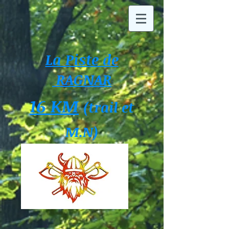
La Piste de
RAGNAR
16 KM
(trail et
M.N)