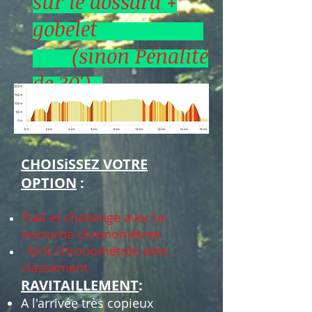
sur le dossard +
gobelet
(sinon Pénalité
de 30')
CHOISiSSEZ VOTRE
OPTION
:
Trail et challenge avec la
nocturne chronométrée
M.N chronométrée avec
classement
RAVITAILLEMENT
:
A l'arrivée très copieux