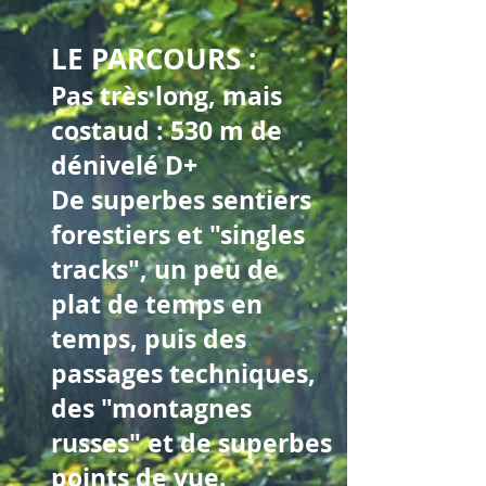
LE PARCOURS :
Pas très long, mais
costaud : 530 m de
dénivelé D+
De superbes sentiers
forestiers et "singles
tracks", un peu de
plat de temps en
temps, puis des
passages techniques,
des "montagnes
russes" et de superbes
points de vue.