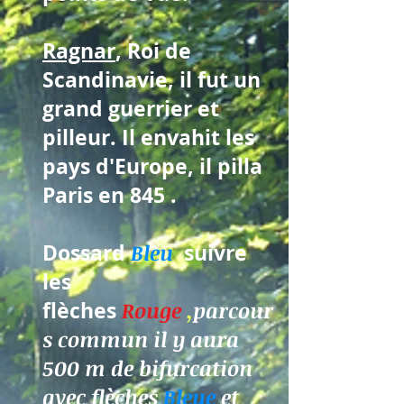
Ragnar
, Roi de
Scandinavie, il fut un
grand guerrier et
pilleur. Il envahit les
pays d'Europe, il pilla
Paris en 845 .
Dossard
Bleu
suivre
les
flèches
Rouge
,
parcour
s commun
il y aura
500 m de bifurcation
avec flèches
Bleue
et