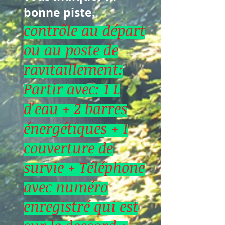
bonne piste.
contrôle au départ
ou au poste de
ravitaillement:
Partir avec: 1 L
d'eau + 2 barres
énergétiques + 1
couverture de
survie + Téléphone
avec numéro
enregistré qui est