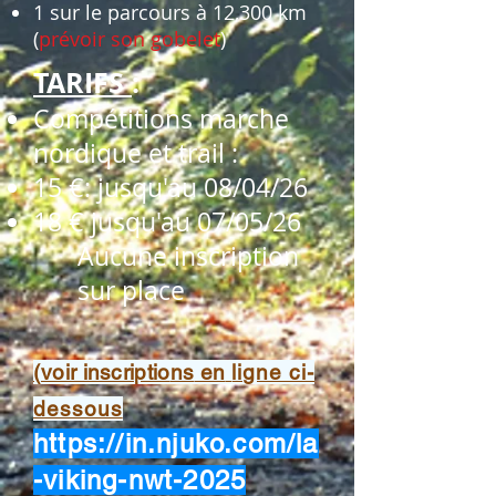
1 sur le parcours à 12,300 km
(
prévoir son gobelet
)
TARIFS
:
Compétitions marche
nordique e
t trail :
15 €: jusqu'au 08/04/26
18 € jusqu'au 07/05/26
Aucune inscription
sur place
(
voir inscriptio
ns
en
ligne ci-
dessous
https://in.njuko.com/la
-viking-nwt-2025