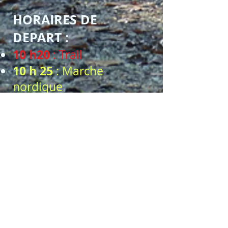
HORAIRES DE
DEPART :
10 h20
: Trail
10 h 25
: Marche
nordique
Fin du chronométrage
15H45
à:
RETRAIT DES DOSSARDS:
Samedi 09
mai
10
h00 à 12h3
0 magasin OD
RUN 57 rue du Général Leclerc
à ROUEN