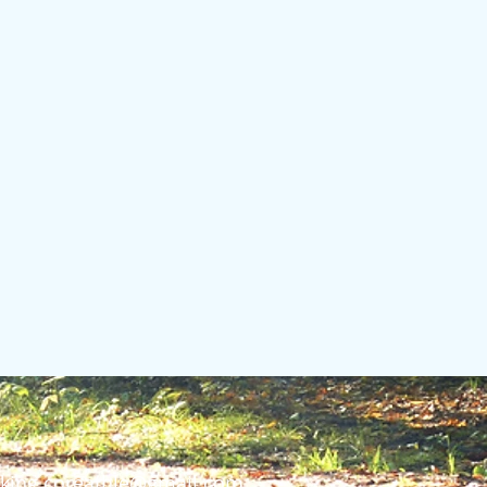
iking.coreathle@gmail.com