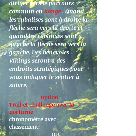
diriger vers le parcours
commun en
Rouge
.
Quand
les rubalises sont à droite la
flèche sera vers la droite et
quand les rubalises sont à
gauche la flèche sera vers la
gauche. Des bénévoles
Vikings seront à des
endroits stratégiques pour
vous indiquer le sentier à
suivre.
Option:
Trail et challenge avec la
nocturne
chronométré avec
classement:
OU