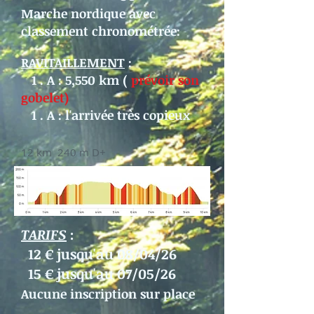
Marche nordique avec
classement chronométrée:
RAVITAILLEMENT
:
1 . A : 5,550 km (
prévoir son
gobelet)
1 . A : l'arrivée très copieux
12 km 240 m D+
TARIFS
:
12 € jusqu'au 08/04/26
15 € jusqu'au 07/05/26
Aucune inscription sur place