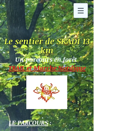
Le sentier de SKADI 13
km
Un parcours en forêt
TRAIL et Marche Nordique
LE PARCOURS
: