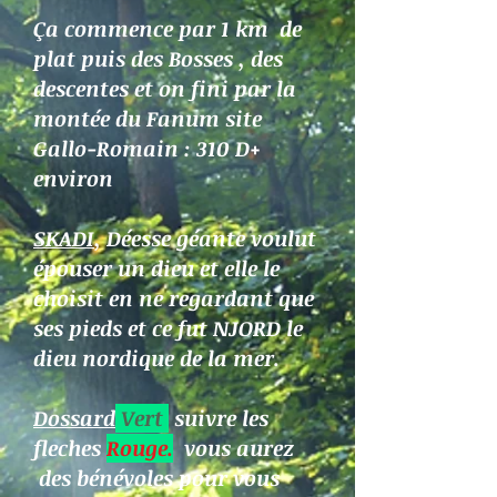
Ça commence par 1 km de
plat puis des Bosses , des
descentes et on fini par la
montée du Fanum site
Gallo-Romain : 310 D+
environ
SKADI
, Déesse géante voulut
épouser un dieu et elle le
choisit en ne regardant que
ses pieds et ce fut NJORD le
dieu nordique de la mer.
Dossard
Vert
suivre les
fleches
Rouge.
vous aurez
des bénévoles pour vous