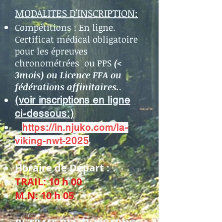
MODALITES D'INSCRIPTION:
Compétitions : En ligne.
Certificat médical obligatoire
pour les épreuves
chronométrées ou PPS
(<
3mois) ou Licence FFA ou
fédérations affinitaires.
.
(
voir inscriptio
ns
en
ligne
ci-dessous:)
https://in.njuko.com/la-
viking-nwt-2025
Horaire de Départ :
TRAIL: 10 h 00
M.N: 10 h 05