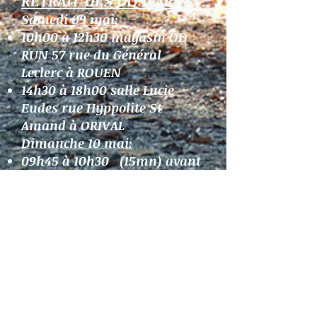
RETRAIT DES DOSSARDS
:
Samedi 09 mai:
10h00 à 12h30 magasin OD
RUN 57 rue du Général
Leclerc à ROUEN
14h30 à 18h00 salle Lucie
Eudes rue Hyppolite St
Amand à ORIVAL
Dimanche 10 mai:
09h45 à 10h30 (15mn) avant
le départ des courses sur le
site départ.
< RETOUR